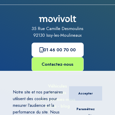
35 Rue Camille Desmoulins
92130
Issy-les-Moulineaux
01 46 00 70 00
Contactez-nous
Véhicules
Notre site et nos partenaires
Services
Accepter
utilisent des cookies pour
Qui sommes-nous
mesurer l'audience et la
Actus - blog
Paramétrez
performance du site. Nous