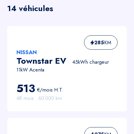
14
véhicule
s
285
KM
NISSAN
Townstar EV
45kWh chargeur
11kW Acenta
513
€/mois
H.T.
48
mois .
60 000
km