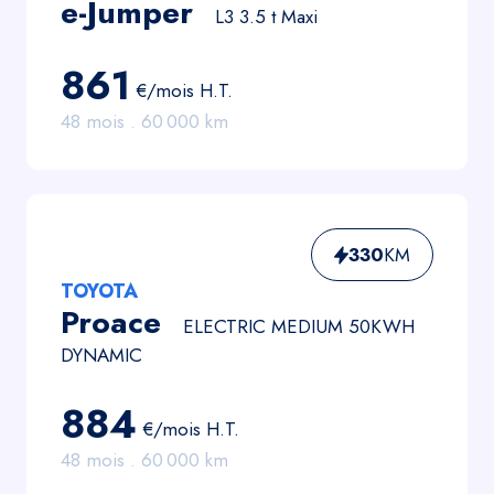
e-Jumper
L3 3.5 t Maxi
861
€/mois
H.T.
48
mois .
60 000
km
330
KM
TOYOTA
Proace
ELECTRIC MEDIUM 50KWH
DYNAMIC
884
€/mois
H.T.
48
mois .
60 000
km