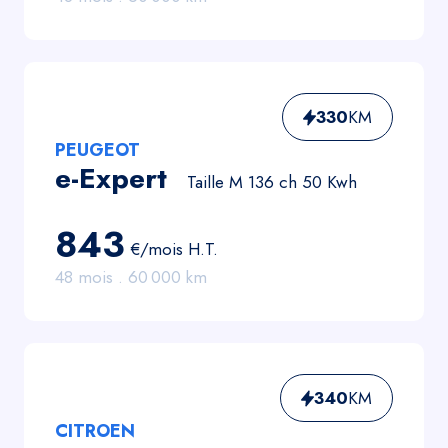
330
KM
PEUGEOT
e-Expert
Taille M 136 ch 50 Kwh
843
€/mois
H.T.
48
mois .
60 000
km
340
KM
CITROEN