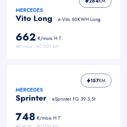
264
KM
MERCEDES
Vito Long
e-Vito 60KWH Long
662
€/mois
H.T.
48
mois .
60 000
km
157
KM
MERCEDES
Sprinter
eSprinter FG 39 3,5t
748
€/mois
H.T.
48
mois .
60 000
km