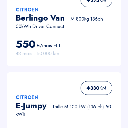
275
KM
CITROEN
Berlingo Van
M 800kg 136ch
50kWh Driver Connect
550
€/mois
H.T.
48
mois .
60 000
km
330
KM
CITROEN
E-Jumpy
Taille M 100 kW (136 ch) 50
kWh