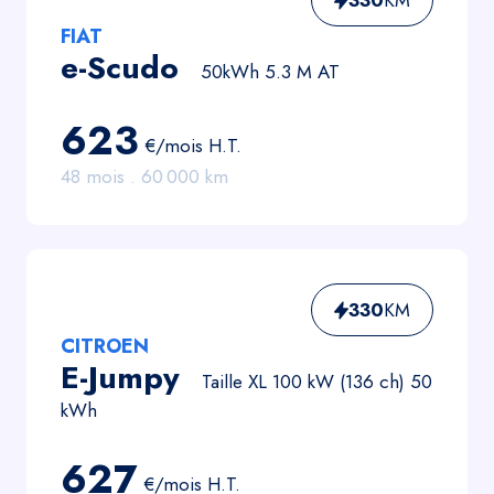
330
KM
FIAT
e-Scudo
50kWh 5.3 M AT
623
€/mois
H.T.
48
mois .
60 000
km
330
KM
CITROEN
E-Jumpy
Taille XL 100 kW (136 ch) 50
kWh
627
€/mois
H.T.