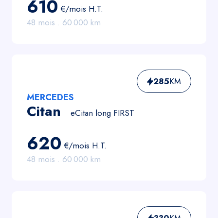
610
€/mois
H.T.
48
mois .
60 000
km
285
KM
MERCEDES
Citan
eCitan long FIRST
620
€/mois
H.T.
48
mois .
60 000
km