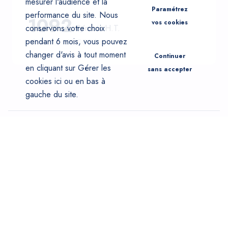
mesurer l'audience et la
Paramétrez
performance du site. Nous
1092
vos cookies
€/mois
H.T.
conservons votre choix
pendant 6 mois, vous pouvez
48
mois .
60 000
km
changer d'avis à tout moment
Continuer
en cliquant sur Gérer les
sans accepter
cookies
ici
ou en bas à
gauche du site.
Movivolt, votre expert pour
reussir la transition énergétique
Electrisez votre flotte avec Movivolt. Nous sélectionnons
avec soin les véhicules proposés dans le catalogue pour
vous offrir des véhicules utilitaires adaptés à votre
quotidien professionnel.