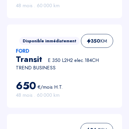
48
mois .
60 000
km
350
KM
Disponible immédiatement
FORD
Transit
E 350 L2H2 elec.184CH
TREND BUSINESS
650
€/mois
H.T.
48
mois .
60 000
km