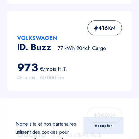
416
KM
VOLKSWAGEN
ID. Buzz
77 kWh 204ch Cargo
973
€/mois
H.T.
48
mois .
60 000
km
360
KM
Notre site et nos partenaires
FIAT
Accepter
Ducato
utilisent des cookies pour
3.5 L H3 47kWh Pack