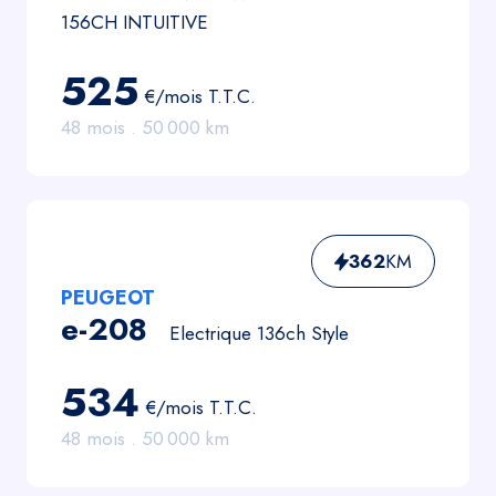
156CH INTUITIVE
525
€/mois
T.T.C.
48
mois .
50 000
km
362
KM
PEUGEOT
e-208
Electrique 136ch Style
534
€/mois
T.T.C.
48
mois .
50 000
km