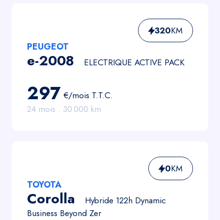
320
KM
PEUGEOT
e-2008
ELECTRIQUE ACTIVE PACK
297
€/mois
T.T.C.
24
mois .
30 000
km
0
KM
TOYOTA
Corolla
Hybride 122h Dynamic
Business Beyond Zer