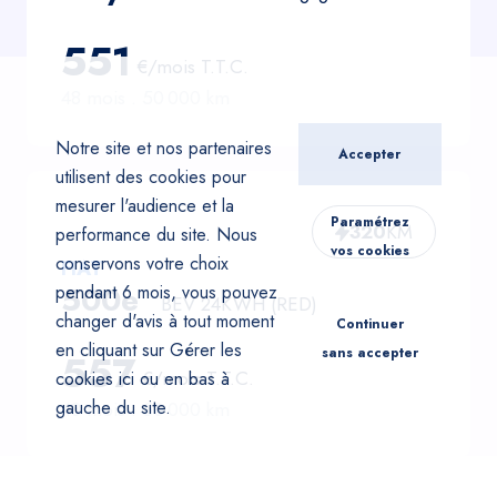
551
€/mois
T.T.C.
48
mois .
50 000
km
Notre site et nos partenaires
Accepter
utilisent des cookies pour
mesurer l'audience et la
Paramétrez
320
KM
performance du site. Nous
vos cookies
conservons votre choix
FIAT
500e
pendant 6 mois, vous pouvez
BEV 24KWH (RED)
changer d'avis à tout moment
Continuer
en cliquant sur Gérer les
sans accepter
557
€/mois
T.T.C.
cookies
ici
ou en bas à
gauche du site.
48
mois .
50 000
km