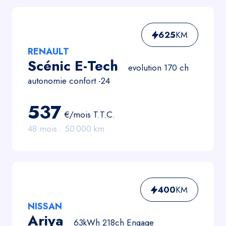
625
KM
RENAULT
Scénic E-Tech
evolution 170 ch
autonomie confort -24
537
€/mois
T.T.C.
48
mois .
50 000
km
400
KM
NISSAN
Ariya
63kWh 218ch Engage