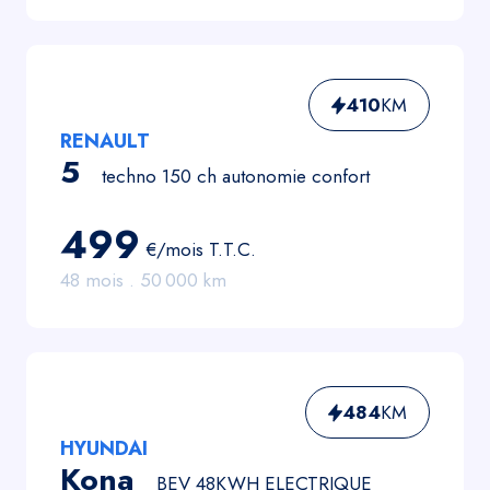
410
KM
RENAULT
5
techno 150 ch autonomie confort
499
€/mois
T.T.C.
48
mois .
50 000
km
484
KM
HYUNDAI
Kona
BEV 48KWH ELECTRIQUE