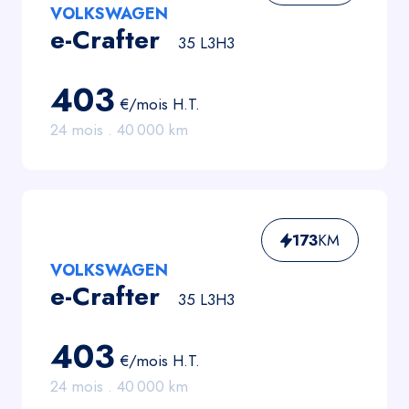
VOLKSWAGEN
e-Crafter
35 L3H3
403
€/mois
H.T.
24
mois .
40 000
km
173
KM
VOLKSWAGEN
e-Crafter
35 L3H3
403
€/mois
H.T.
24
mois .
40 000
km