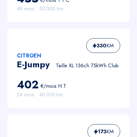
€/mois
T.T.C.
48
mois .
50 000
km
330
KM
CITROEN
E-Jumpy
Taille XL 136ch 75kWh Club
402
€/mois
H.T.
24
mois .
40 000
km
173
KM