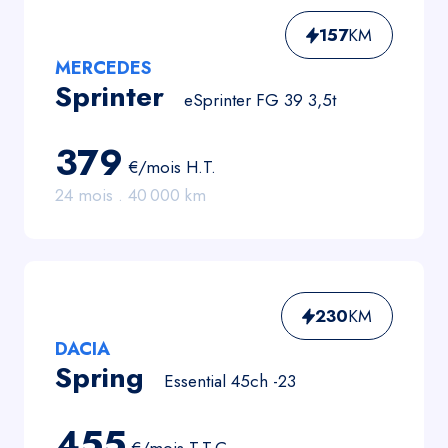
157
KM
MERCEDES
Sprinter
eSprinter FG 39 3,5t
379
€/mois
H.T.
24
mois .
40 000
km
230
KM
DACIA
Spring
Essential 45ch -23
455