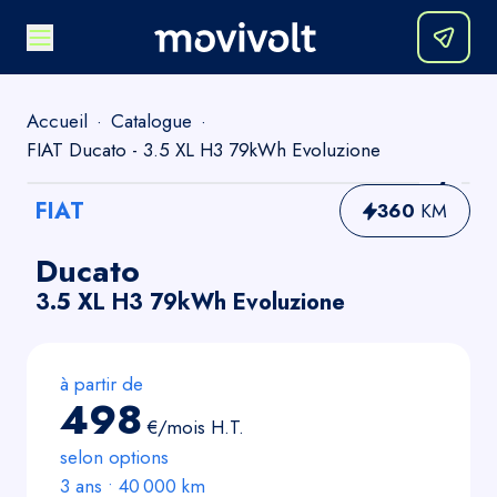
Accueil
·
Catalogue
·
FIAT Ducato - 3.5 XL H3 79kWh Evoluzione
FIAT
360
KM
Ducato
3.5 XL H3 79kWh Evoluzione
à partir de
498
€/mois
H.T.
selon options
3
ans •
40 000
km