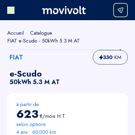
Accueil
·
Catalogue
·
FIAT e-Scudo - 50kWh 5.3 M AT
FIAT
330
KM
e-Scudo
50kWh 5.3 M AT
à partir de
623
€/mois
H.T.
selon options
4
ans •
60 000
km