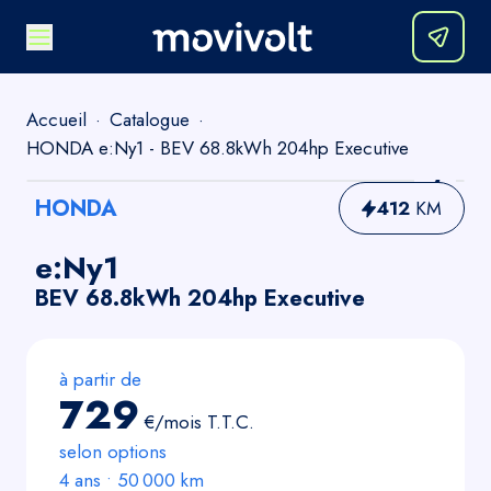
Accueil
·
Catalogue
·
HONDA e:Ny1 - BEV 68.8kWh 204hp Executive
HONDA
412
KM
e:Ny1
BEV 68.8kWh 204hp Executive
à partir de
729
€/mois
T.T.C.
selon options
4
ans •
50 000
km