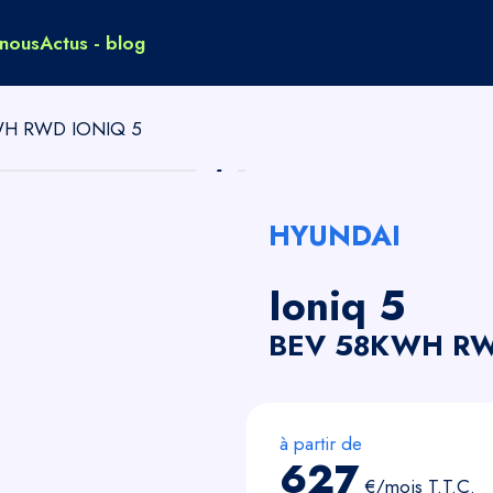
nous
Actus - blog
KWH RWD IONIQ 5
HYUNDAI
Ioniq 5
BEV 58KWH RW
à partir de
627
€/mois
T.T.C.