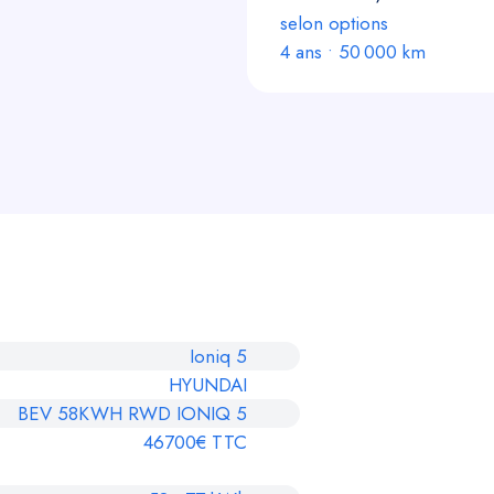
selon options
4
ans •
50 000
km
Ioniq 5
HYUNDAI
BEV 58KWH RWD IONIQ 5
46700€ TTC