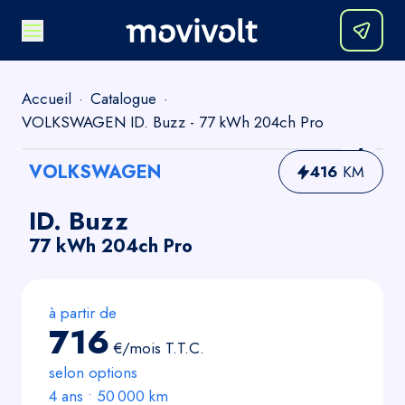
Accueil
·
Catalogue
·
VOLKSWAGEN ID. Buzz - 77 kWh 204ch Pro
VOLKSWAGEN
416
KM
ID. Buzz
77 kWh 204ch Pro
à partir de
716
€/mois
T.T.C.
selon options
4
ans •
50 000
km